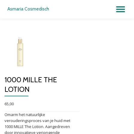
Asmaria Cosmedisch
SC
Ga
direct
NA
naar
de
inhoud
1000 MILLE THE
LOTION
65,00
Omarm het natuurlijke
verouderingsproces van je huid met
1000 MILLE The Lotion. Aangedreven
door innovatieve verjongende