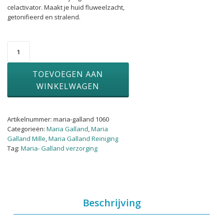
celactivator. Maakt je huid fluweelzacht,
getonifieerd en stralend.
1000
Mille
The
TOEVOEGEN AAN
Lotion
aantal
WINKELWAGEN
Artikelnummer:
maria-galland 1060
Categorieën:
Maria Galland
,
Maria
Galland Mille
,
Maria Galland Reiniging
Tag:
Maria- Galland verzorging
Beschrijving