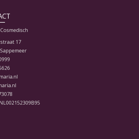
ACT
 Cosmedisch
straat 17
 Sappemeer
0999
5626
maria.nl
aria.nl
73078
NL002152309B95