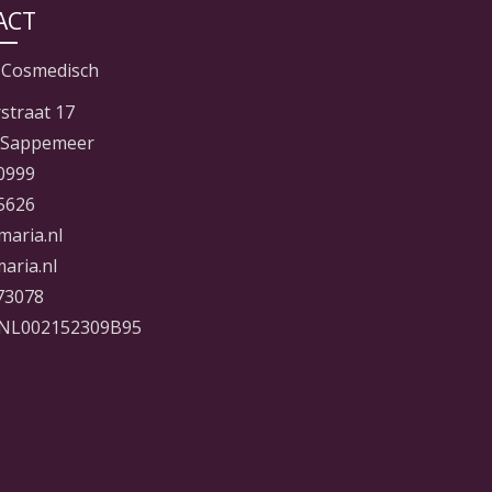
ACT
 Cosmedisch
straat 17
 Sappemeer
0999
5626
maria.nl
aria.nl
73078
NL002152309B95