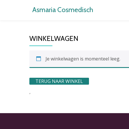
Asmaria Cosmedisch
Ga
direct
naar
WINKELWAGEN
de
inhoud
Je winkelwagen is momenteel leeg.
TERUG NAAR WINKEL
,