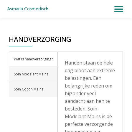
Asmaria Cosmedisch
SC
Ga
direct
NA
naar
de
HANDVERZORGING
inhoud
Wat is handverzorging?
Handen staan de hele
dag bloot aan extreme
Soin Modelant Mains
belastingen. Een
belangrijke reden om
Soin Cocon Mains
bijzonder veel
aandacht aan hen te
besteden. Soin
Modelant Mains is de
perfecte verzorgende
behandeling van