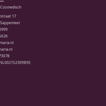
 Cosmedisch
straat 17
 Sappemeer
0999
5626
maria.nl
aria.nl
73078
NL002152309B95