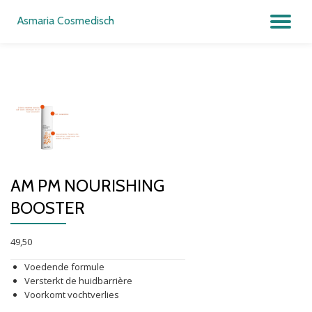
Asmaria Cosmedisch
SC
Ga
direct
NA
naar
de
inhoud
AM PM NOURISHING
BOOSTER
49,50
Voedende formule
Versterkt de huidbarrière
Voorkomt vochtverlies