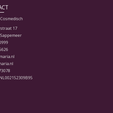
ACT
 Cosmedisch
straat 17
 Sappemeer
0999
5626
maria.nl
aria.nl
73078
NL002152309B95