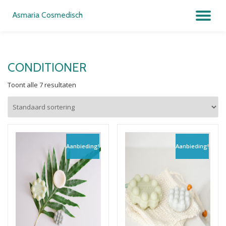
Asmaria Cosmedisch
SC
Ga
direct
NA
naar
de
CONDITIONER
inhoud
Toont alle 7 resultaten
Aanbieding!
Aanbieding!