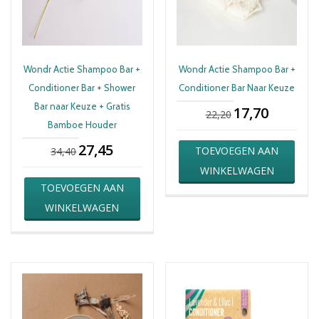
Wondr Actie Shampoo Bar +
Wondr Actie Shampoo Bar +
Conditioner Bar + Shower
Conditioner Bar Naar Keuze
Bar naar Keuze + Gratis
17,70
Oorspronkelijke
Huidige
22,20
Bamboe Houder
prijs
prijs
was:
is:
27,45
Oorspronkelijke
Huidige
TOEVOEGEN AAN
34,40
22,20.
17,70.
prijs
prijs
WINKELWAGEN
was:
is:
TOEVOEGEN AAN
34,40.
27,45.
WINKELWAGEN