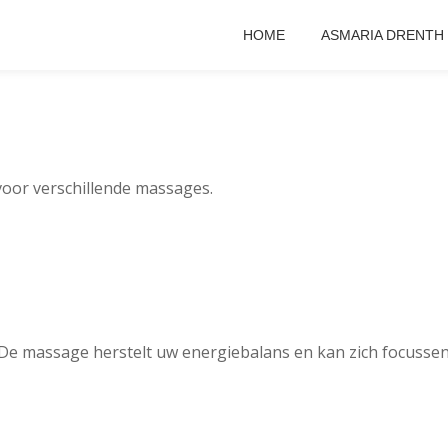
HOME
ASMARIA DRENTH
voor verschillende massages.
e massage herstelt uw energiebalans en kan zich focussen o