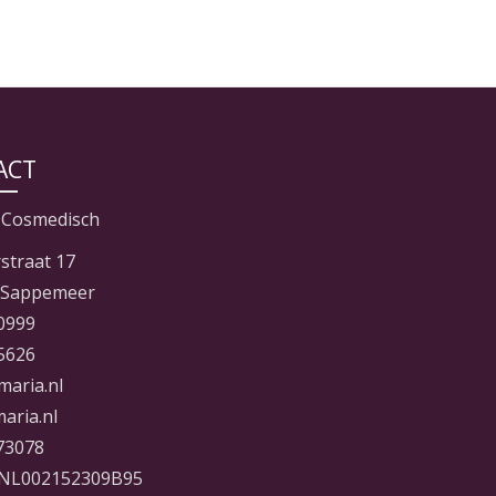
ACT
 Cosmedisch
straat 17
 Sappemeer
0999
5626
maria.nl
aria.nl
73078
NL002152309B95